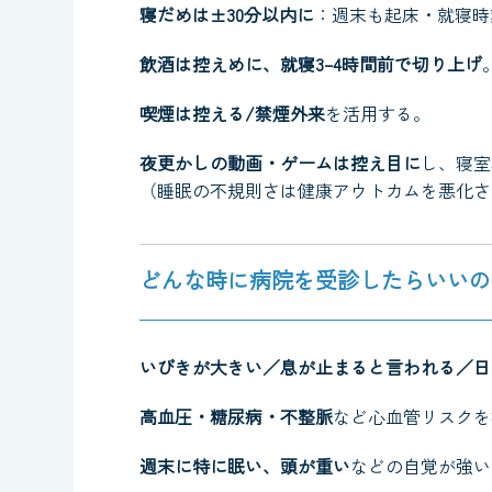
寝だめは±30分以内に
：週末も起床・就寝時
飲酒は控えめに、就寝3–4時間前で切り上げ
喫煙は控える/禁煙外来
を活用する。
夜更かしの動画・ゲームは控え目に
し、寝室
（睡眠の不規則さは健康アウトカムを悪化さ
どんな時に病院を受診したらいいの
いびきが大きい／息が止まると言われる／日
高血圧・糖尿病・不整脈
など心血管リスクを
週末に特に眠い、頭が重い
などの自覚が強い