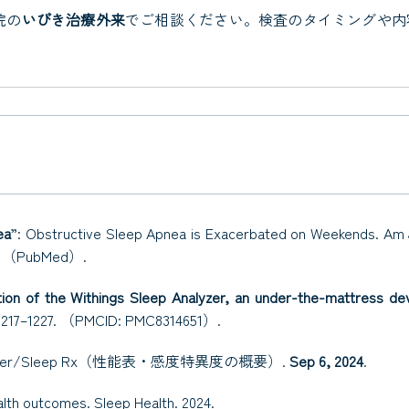
院の
いびき治療外来
でご相談ください。検査のタイミングや内
ea
”: Obstructive Sleep Apnea is Exacerbated on Weekends.
Am 
RL. （PubMed）.
tion of the Withings Sleep Analyzer, an under-the-mattress de
:1217–1227. （PMCID: PMC8314651）.
ep Analyzer/Sleep Rx（性能表・感度特異度の概要）.
Sep 6, 2024
.
ealth outcomes.
Sleep Health.
2024.