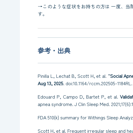
→このような症状をお持ちの方は 一度、当
す。
参考・出典
Pinilla L, Lechat B, Scott H, et al. “
Social Apn
Aug 13, 2025
. doi:10.1164/rccm.202505-1184
Edouard P, Campo D, Bartet P, et al.
Valida
apnea syndrome.
J Clin Sleep Med.
2021;17(6)
FDA 510(k) summary for Withings Sle
Scott H, et al. Frequent irregular sleep and h