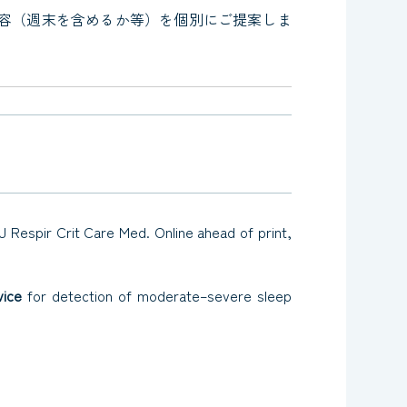
容（週末を含めるか等）を個別にご提案しま
J Respir Crit Care Med.
Online ahead of print,
vice
for detection of moderate–severe sleep